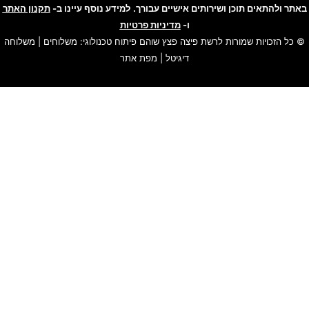
באתר ולהתאים תוכן ושירותים אישיים עבורך.
למידע נוסף עיינו ב-
תקנון האתר
ו-
מדיניות פרטיות
© כל הזכויות שמורות לרשת
פיצה פצץ שוהם
פיתוח טכנולוגי:
משלוחים
|
משלוחה
דיגיטל
|
מפת אתר
האתר שלנו משתמש בקוקיז כדי להבטיח חוויית גלישה חלקה, לנתח
שימוש באתר ולהתאים תוכן ושירותים אישיים עבורך.
למידע נוסף עייני ב-
תקנון האתר
ו-
מדיניות פרטיות
.
סגור
הגדרות עוגיות
חזור
ההודעה נשלחה בהצלחה !
משוב נגישות
נתקלתם בבעיית נגישות? דווחו לנו